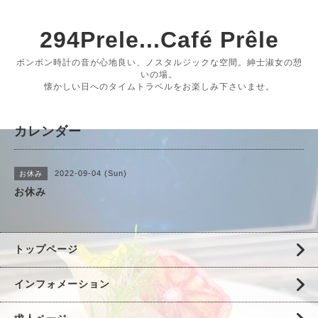
294Prele...Café Prêle
ボンボン時計の音が心地良い、ノスタルジックな空間。紳士淑女の憩
いの場。
懐かしい日へのタイムトラベルをお楽しみ下さいませ。
カレンダー
2022-09-04 (Sun)
お休み
お休み
トップページ
インフォメーション