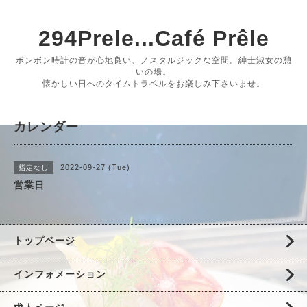
294Prele...Café Prêle
ボンボン時計の音が心地良い、ノスタルジックな空間。紳士淑女の憩
いの場。
懐かしい日へのタイムトラベルをお楽しみ下さいませ。
カレンダー
2022-09-27 (Tue)
指定なし
営業日
トップページ
インフォメーション