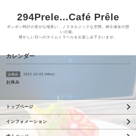
294Prele...Café Prêle
ボンボン時計の音が心地良い、ノスタルジックな空間。紳士淑女の憩
いの場。
懐かしい日へのタイムトラベルをお楽しみ下さいませ。
カレンダー
2022-10-03 (Mon)
お休み
お休み
トップページ
インフォメーション