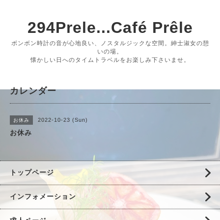
294Prele...Café Prêle
ボンボン時計の音が心地良い、ノスタルジックな空間。紳士淑女の憩
いの場。
懐かしい日へのタイムトラベルをお楽しみ下さいませ。
カレンダー
2022-10-23 (Sun)
お休み
お休み
トップページ
インフォメーション