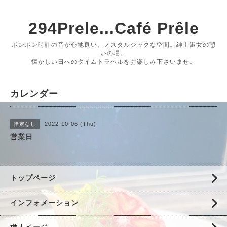
294Prele...Café Prêle
ボンボン時計の音が心地良い、ノスタルジックな空間。紳士淑女の憩
いの場。
懐かしい日へのタイムトラベルをお楽しみ下さいませ。
カレンダー
2022-10-06 (Thu)
指定なし
営業日
トップページ
インフォメーション