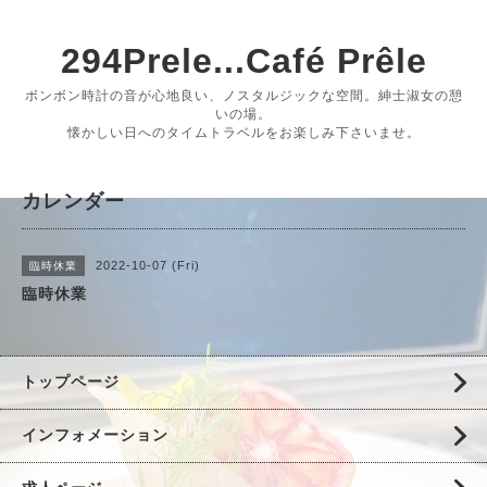
294Prele...Café Prêle
ボンボン時計の音が心地良い、ノスタルジックな空間。紳士淑女の憩
いの場。
懐かしい日へのタイムトラベルをお楽しみ下さいませ。
カレンダー
2022-10-07 (Fri)
臨時休業
臨時休業
トップページ
インフォメーション