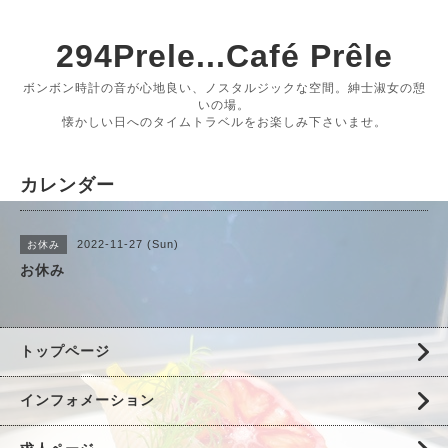
294Prele...Café Prêle
ボンボン時計の音が心地良い、ノスタルジックな空間。紳士淑女の憩
いの場。
懐かしい日へのタイムトラベルをお楽しみ下さいませ。
カレンダー
2022-11-27 (Sun)
お休み
お休み
トップページ
インフォメーション