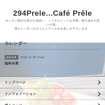
294Prele...Café Prêle
ボンボン時計の音が心地良い、ノスタルジックな空間。紳士淑女の憩
いの場。
懐かしい日へのタイムトラベルをお楽しみ下さいませ。
カレンダー
2022-11-29 (Tue)
臨時休業
臨時休業
トップページ
インフォメーション