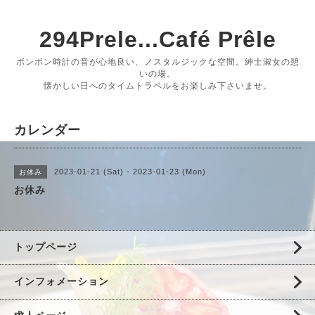
294Prele...Café Prêle
ボンボン時計の音が心地良い、ノスタルジックな空間。紳士淑女の憩
いの場。
懐かしい日へのタイムトラベルをお楽しみ下さいませ。
カレンダー
2023-01-21 (Sat) - 2023-01-23 (Mon)
お休み
お休み
トップページ
インフォメーション