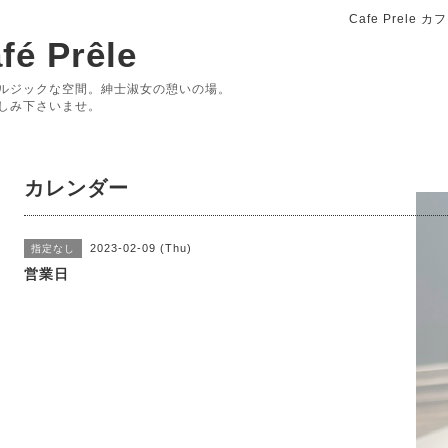
Cafe Prele
fé Prêle
ルジックな空間。紳士淑女の憩いの場。
しみ下さいませ。
カレンダー
2023-02-09 (Thu)
指定なし
営業日