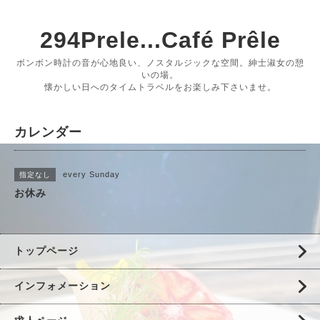
294Prele...Café Prêle
ボンボン時計の音が心地良い、ノスタルジックな空間。紳士淑女の憩
いの場。
懐かしい日へのタイムトラベルをお楽しみ下さいませ。
カレンダー
every Sunday
指定なし
お休み
トップページ
インフォメーション