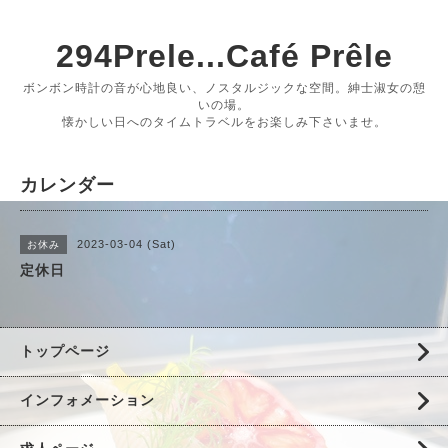
294Prele...Café Prêle
ボンボン時計の音が心地良い、ノスタルジックな空間。紳士淑女の憩
いの場。
懐かしい日へのタイムトラベルをお楽しみ下さいませ。
カレンダー
2023-03-04 (Sat)
お休み
定休日
トップページ
インフォメーション