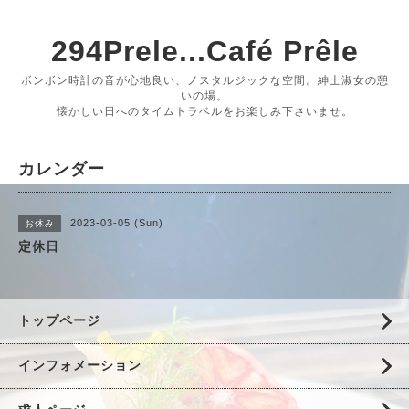
294Prele...Café Prêle
ボンボン時計の音が心地良い、ノスタルジックな空間。紳士淑女の憩
いの場。
懐かしい日へのタイムトラベルをお楽しみ下さいませ。
カレンダー
2023-03-05 (Sun)
お休み
定休日
トップページ
インフォメーション