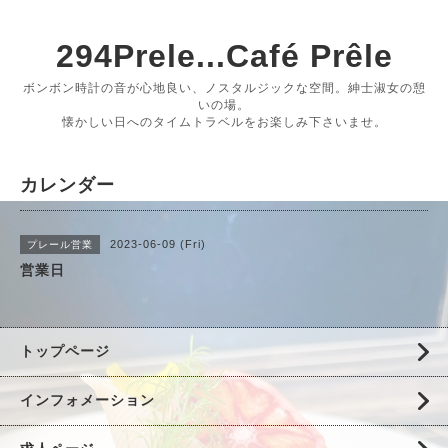
294Prele...Café Prêle
ボンボン時計の音が心地良い、ノスタルジックな空間。紳士淑女の憩
いの場。
懐かしい日へのタイムトラベルをお楽しみ下さいませ。
カレンダー
2023-06-09 (Fri)
プレール営業
営業日
トップページ
インフォメーション