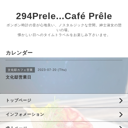
294Prele...Café Prêle
ボンボン時計の音が心地良い、ノスタルジックな空間。紳士淑女の憩
いの場。
懐かしい日へのタイムトラベルをお楽しみ下さいませ。
カレンダー
2023-07-20 (Thu)
文化邸カフェ営業
文化邸営業日
トップページ
インフォメーション