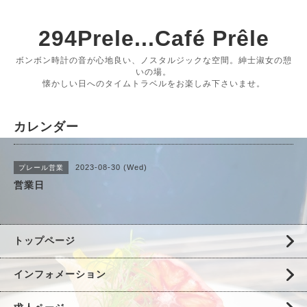
294Prele...Café Prêle
ボンボン時計の音が心地良い、ノスタルジックな空間。紳士淑女の憩
いの場。
懐かしい日へのタイムトラベルをお楽しみ下さいませ。
カレンダー
2023-08-30 (Wed)
プレール営業
営業日
トップページ
インフォメーション