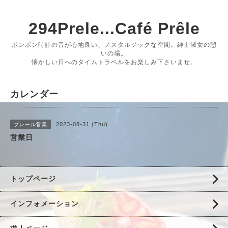
294Prele...Café Prêle
ボンボン時計の音が心地良い、ノスタルジックな空間。紳士淑女の憩
いの場。
懐かしい日へのタイムトラベルをお楽しみ下さいませ。
カレンダー
2023-08-31 (Thu)
プレール営業
営業日
トップページ
インフォメーション