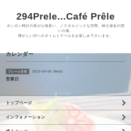
294Prele...Café Prêle
ボンボン時計の音が心地良い、ノスタルジックな空間。紳士淑女の憩
いの場。
懐かしい日へのタイムトラベルをお楽しみ下さいませ。
カレンダー
2023-09-06 (Wed)
プレール営業
営業日
トップページ
インフォメーション