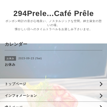
294Prele...Café Prêle
ボンボン時計の音が心地良い、ノスタルジックな空間。紳士淑女の憩
いの場。
懐かしい日へのタイムトラベルをお楽しみ下さいませ。
カレンダー
2023-09-23 (Sat)
お休み
お休み
トップページ
インフォメーション