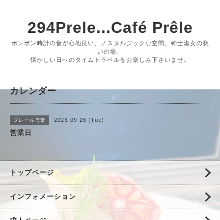
294Prele...Café Prêle
ボンボン時計の音が心地良い、ノスタルジックな空間。紳士淑女の憩
いの場。
懐かしい日へのタイムトラベルをお楽しみ下さいませ。
カレンダー
2023-09-26 (Tue)
プレール営業
営業日
トップページ
インフォメーション