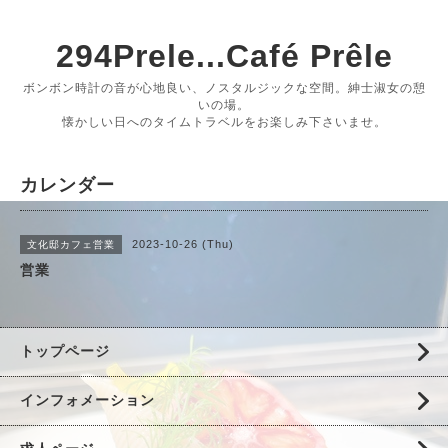
294Prele...Café Prêle
ボンボン時計の音が心地良い、ノスタルジックな空間。紳士淑女の憩
いの場。
懐かしい日へのタイムトラベルをお楽しみ下さいませ。
カレンダー
2023-10-26 (Thu)
文化邸カフェ営業
営業
トップページ
インフォメーション