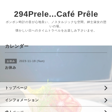
294Prele...Café Prêle
ボンボン時計の音が心地良い、ノスタルジックな空間。紳士淑女の憩
いの場。
懐かしい日へのタイムトラベルをお楽しみ下さいませ。
カレンダー
2023-11-19 (Sun)
お休み
お休み
トップページ
インフォメーション