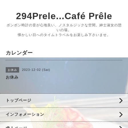
294Prele...Café Prêle
ボンボン時計の音が心地良い、ノスタルジックな空間。紳士淑女の憩
いの場。
懐かしい日へのタイムトラベルをお楽しみ下さいませ。
カレンダー
2023-12-02 (Sat)
お休み
お休み
トップページ
インフォメーション