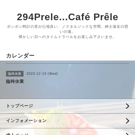
294Prele...Café Prêle
ボンボン時計の音が心地良い、ノスタルジックな空間。紳士淑女の憩
いの場。
懐かしい日へのタイムトラベルをお楽しみ下さいませ。
カレンダー
2023-12-13 (Wed)
臨時休業
臨時休業
トップページ
インフォメーション