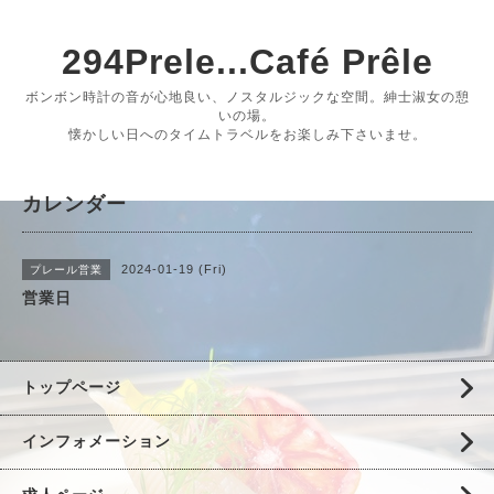
294Prele...Café Prêle
ボンボン時計の音が心地良い、ノスタルジックな空間。紳士淑女の憩
いの場。
懐かしい日へのタイムトラベルをお楽しみ下さいませ。
カレンダー
2024-01-19 (Fri)
プレール営業
営業日
トップページ
インフォメーション