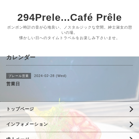
294Prele...Café Prêle
ボンボン時計の音が心地良い、ノスタルジックな空間。紳士淑女の憩
いの場。
懐かしい日へのタイムトラベルをお楽しみ下さいませ。
カレンダー
2024-02-28 (Wed)
プレール営業
営業日
トップページ
インフォメーション