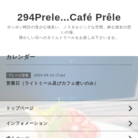
294Prele...Café Prêle
ボンボン時計の音が心地良い、ノスタルジックな空間。紳士淑女の憩
いの場。
懐かしい日へのタイムトラベルをお楽しみ下さいませ。
カレンダー
2024-03-12 (Tue)
プレール営業
営業日（ライトミール及びカフェ使いのみ）
トップページ
インフォメーション