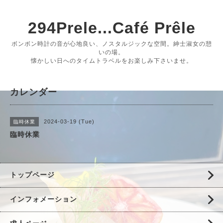
294Prele...Café Prêle
ボンボン時計の音が心地良い、ノスタルジックな空間。紳士淑女の憩
いの場。
懐かしい日へのタイムトラベルをお楽しみ下さいませ。
カレンダー
2024-03-19 (Tue)
臨時休業
臨時休業
トップページ
インフォメーション