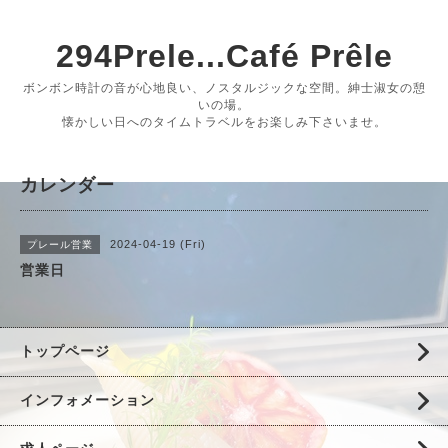
294Prele...Café Prêle
ボンボン時計の音が心地良い、ノスタルジックな空間。紳士淑女の憩
いの場。
懐かしい日へのタイムトラベルをお楽しみ下さいませ。
カレンダー
2024-04-19 (Fri)
プレール営業
営業日
トップページ
インフォメーション