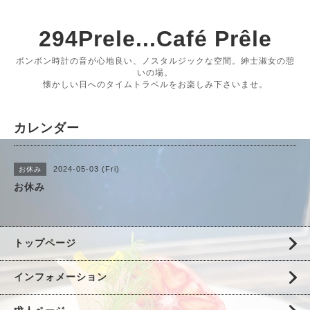
294Prele...Café Prêle
ボンボン時計の音が心地良い、ノスタルジックな空間。紳士淑女の憩
いの場。
懐かしい日へのタイムトラベルをお楽しみ下さいませ。
カレンダー
2024-05-03 (Fri)
お休み
お休み
トップページ
インフォメーション