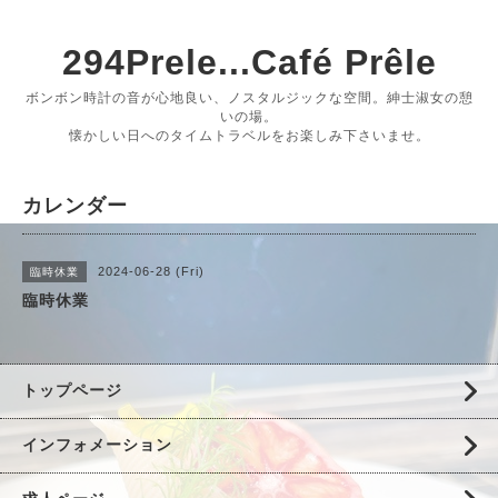
294Prele...Café Prêle
ボンボン時計の音が心地良い、ノスタルジックな空間。紳士淑女の憩
いの場。
懐かしい日へのタイムトラベルをお楽しみ下さいませ。
カレンダー
2024-06-28 (Fri)
臨時休業
臨時休業
トップページ
インフォメーション