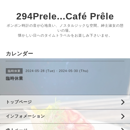
294Prele...Café Prêle
ボンボン時計の音が心地良い、ノスタルジックな空間。紳士淑女の憩
いの場。
懐かしい日へのタイムトラベルをお楽しみ下さいませ。
カレンダー
2024-05-28 (Tue) - 2024-05-30 (Thu)
臨時休業
臨時休業
トップページ
インフォメーション