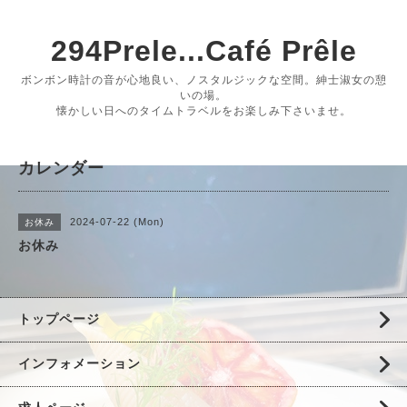
294Prele...Café Prêle
ボンボン時計の音が心地良い、ノスタルジックな空間。紳士淑女の憩
いの場。
懐かしい日へのタイムトラベルをお楽しみ下さいませ。
カレンダー
2024-07-22 (Mon)
お休み
お休み
トップページ
インフォメーション