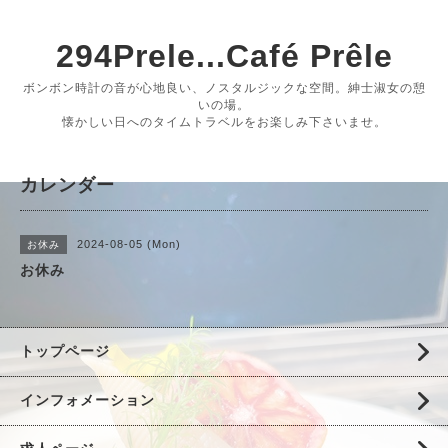
294Prele...Café Prêle
ボンボン時計の音が心地良い、ノスタルジックな空間。紳士淑女の憩
いの場。
懐かしい日へのタイムトラベルをお楽しみ下さいませ。
カレンダー
2024-08-05 (Mon)
お休み
お休み
トップページ
インフォメーション