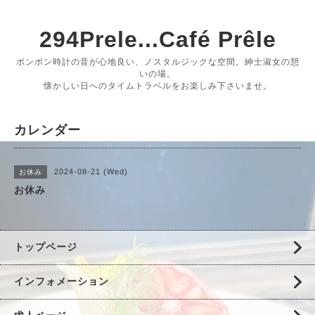
294Prele...Café Prêle
ボンボン時計の音が心地良い、ノスタルジックな空間。紳士淑女の憩
いの場。
懐かしい日へのタイムトラベルをお楽しみ下さいませ。
カレンダー
2024-08-21 (Wed)
お休み
お休み
トップページ
インフォメーション