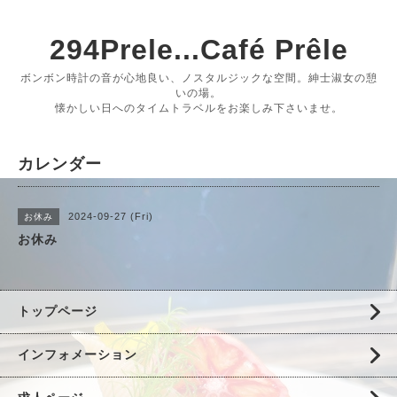
294Prele...Café Prêle
ボンボン時計の音が心地良い、ノスタルジックな空間。紳士淑女の憩
いの場。
懐かしい日へのタイムトラベルをお楽しみ下さいませ。
カレンダー
2024-09-27 (Fri)
お休み
お休み
トップページ
インフォメーション