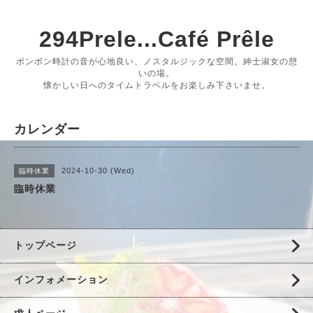
294Prele...Café Prêle
ボンボン時計の音が心地良い、ノスタルジックな空間。紳士淑女の憩
いの場。
懐かしい日へのタイムトラベルをお楽しみ下さいませ。
カレンダー
2024-10-30 (Wed)
臨時休業
臨時休業
トップページ
インフォメーション