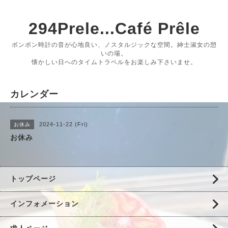
294Prele...Café Prêle
ボンボン時計の音が心地良い、ノスタルジックな空間。紳士淑女の憩
いの場。
懐かしい日へのタイムトラベルをお楽しみ下さいませ。
カレンダー
2024-11-22 (Fri)
お休み
お休み
トップページ
インフォメーション