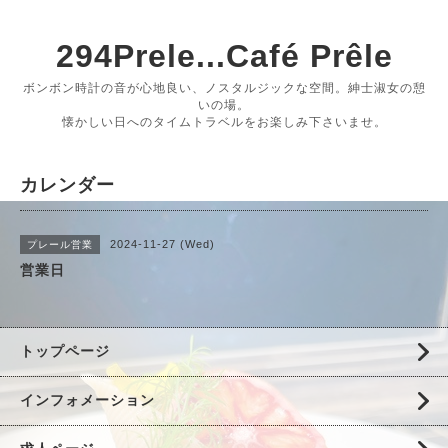
294Prele...Café Prêle
ボンボン時計の音が心地良い、ノスタルジックな空間。紳士淑女の憩
いの場。
懐かしい日へのタイムトラベルをお楽しみ下さいませ。
カレンダー
2024-11-27 (Wed)
プレール営業
営業日
トップページ
インフォメーション