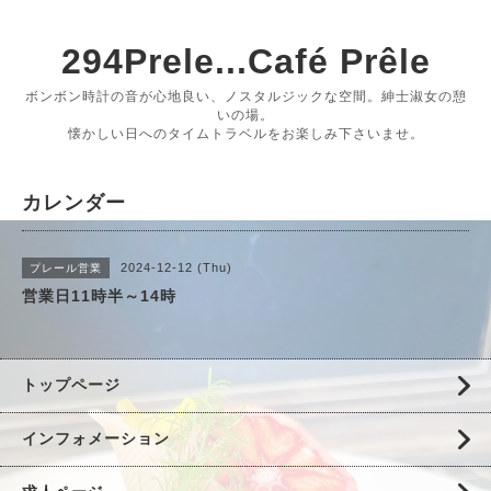
294Prele...Café Prêle
ボンボン時計の音が心地良い、ノスタルジックな空間。紳士淑女の憩
いの場。
懐かしい日へのタイムトラベルをお楽しみ下さいませ。
カレンダー
2024-12-12 (Thu)
プレール営業
営業日11時半～14時
トップページ
インフォメーション