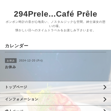
294Prele...Café Prêle
ボンボン時計の音が心地良い、ノスタルジックな空間。紳士淑女の憩
いの場。
懐かしい日へのタイムトラベルをお楽しみ下さいませ。
カレンダー
2024-12-20 (Fri)
お休み
お休み
トップページ
インフォメーション