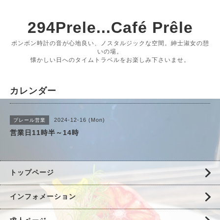
294Prele...Café Prêle
ボンボン時計の音が心地良い、ノスタルジックな空間。紳士淑女の憩
いの場。
懐かしい日へのタイムトラベルをお楽しみ下さいませ。
カレンダー
2024-12-16 (Mon)
プレール営業
営業日11時半～14時
トップページ
インフォメーション