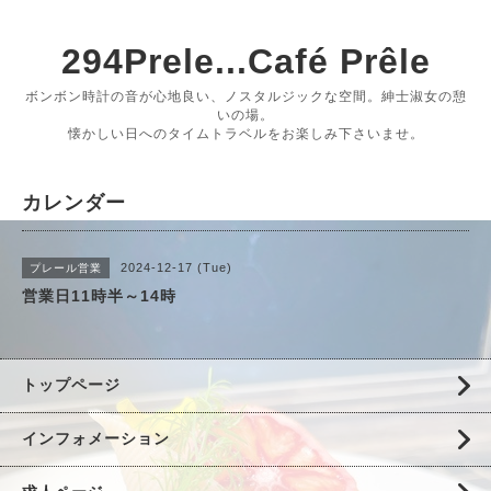
294Prele...Café Prêle
ボンボン時計の音が心地良い、ノスタルジックな空間。紳士淑女の憩
いの場。
懐かしい日へのタイムトラベルをお楽しみ下さいませ。
カレンダー
2024-12-17 (Tue)
プレール営業
営業日11時半～14時
トップページ
インフォメーション