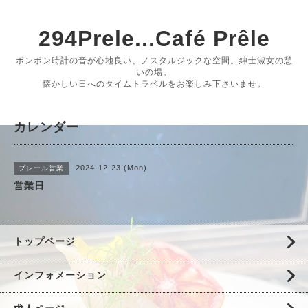
294Prele...Café Prêle
ボンボン時計の音が心地良い、ノスタルジックな空間。紳士淑女の憩
いの場。
懐かしい日へのタイムトラベルをお楽しみ下さいませ。
カレンダー
2024-12-23 (Mon)
プレール営業
営業日
トップページ
インフォメーション