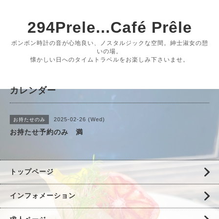
294Prele...Café Prêle
ボンボン時計の音が心地良い、ノスタルジックな空間。紳士淑女の憩
いの場。
懐かしい日へのタイムトラベルをお楽しみ下さいませ。
カレンダー
2025-02-26 (Wed)
お持たせのみ
お持たせ予約のみ 満
トップページ
インフォメーション