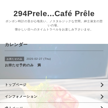
294Prele...Café Prêle
ボンボン時計の音が心地良い、ノスタルジックな空間。紳士淑女の憩
いの場。
懐かしい日へのタイムトラベルをお楽しみ下さいませ。
カレンダー
2025-02-27 (Thu)
お持たせのみ
お持たせ予約のみ 満
トップページ
インフォメーション