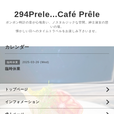
294Prele...Café Prêle
ボンボン時計の音が心地良い、ノスタルジックな空間。紳士淑女の憩
いの場。
懐かしい日へのタイムトラベルをお楽しみ下さいませ。
カレンダー
2025-03-26 (Wed)
臨時休業
臨時休業
トップページ
インフォメーション