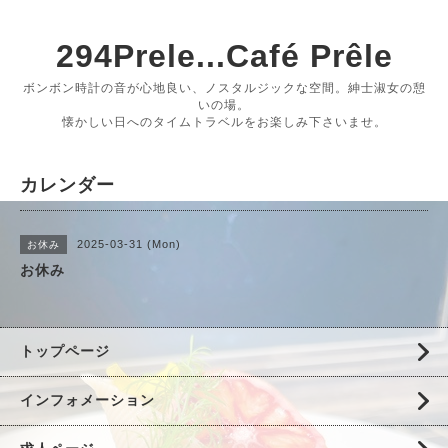
294Prele...Café Prêle
ボンボン時計の音が心地良い、ノスタルジックな空間。紳士淑女の憩
いの場。
懐かしい日へのタイムトラベルをお楽しみ下さいませ。
カレンダー
2025-03-31 (Mon)
お休み
お休み
トップページ
インフォメーション