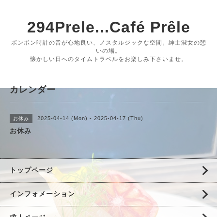
294Prele...Café Prêle
ボンボン時計の音が心地良い、ノスタルジックな空間。紳士淑女の憩
いの場。
懐かしい日へのタイムトラベルをお楽しみ下さいませ。
カレンダー
2025-04-14 (Mon) - 2025-04-17 (Thu)
お休み
お休み
トップページ
インフォメーション